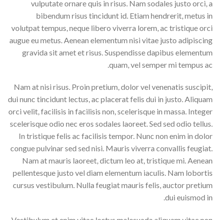
vulputate ornare quis in risus. Nam sodales justo orci, a
bibendum risus tincidunt id. Etiam hendrerit, metus in
volutpat tempus, neque libero viverra lorem, ac tristique orci
augue eu metus. Aenean elementum nisi vitae justo adipiscing
gravida sit amet et risus. Suspendisse dapibus elementum
quam, vel semper mi tempus ac.
Nam at nisi risus. Proin pretium, dolor vel venenatis suscipit,
dui nunc tincidunt lectus, ac placerat felis dui in justo. Aliquam
orci velit, facilisis in facilisis non, scelerisque in massa. Integer
scelerisque odio nec eros sodales laoreet. Sed sed odio tellus.
In tristique felis ac facilisis tempor. Nunc non enim in dolor
congue pulvinar sed sed nisi. Mauris viverra convallis feugiat.
Nam at mauris laoreet, dictum leo at, tristique mi. Aenean
pellentesque justo vel diam elementum iaculis. Nam lobortis
cursus vestibulum. Nulla feugiat mauris felis, auctor pretium
dui euismod in.
Vestibulum et enim vitae lectus malesuada aliquam vitae non