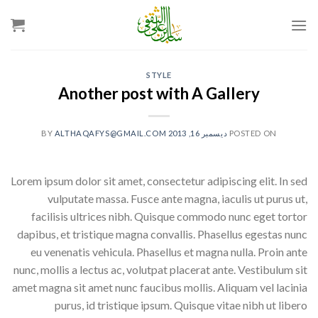
Ski
t
conten
STYLE
Another post with A Gallery
POSTED ON
ديسمبر 16, 2013
BY
ALTHAQAFYS@GMAIL.COM
Lorem ipsum dolor sit amet, consectetur adipiscing elit. In sed
vulputate massa. Fusce ante magna, iaculis ut purus ut,
facilisis ultrices nibh. Quisque commodo nunc eget tortor
dapibus, et tristique magna convallis. Phasellus egestas nunc
eu venenatis vehicula. Phasellus et magna nulla. Proin ante
nunc, mollis a lectus ac, volutpat placerat ante. Vestibulum sit
amet magna sit amet nunc faucibus mollis. Aliquam vel lacinia
purus, id tristique ipsum. Quisque vitae nibh ut libero