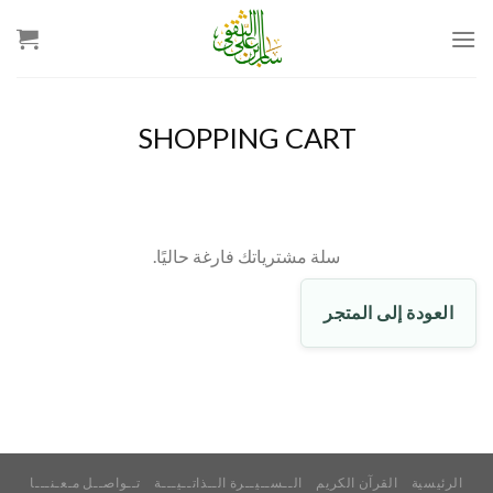
Ski
t
conten
SHOPPING CART
سلة مشترياتك فارغة حاليًا.
العودة إلى المتجر
الرئيسية
القرآن الكريم
الــســيــرة الــذاتــيـــة
تــواصــل مـعـنـــا