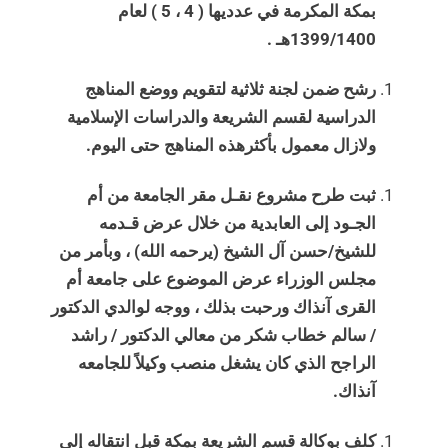
بمكة المكرمة في عدديها ( 4 ، 5 ) لعام
1399/1400هـ .
رشح ضمن لجنة ثلاثية لتقويم ووضع المناهج
الدراسية لقسم الشريعة والدراسات الإسلامية
ولازال معمول بأكثرهذه المناهج حتى اليوم.
ثبت طرح مشروع نقـل مقر الجامعة من أم
الجـود إلى العابدية من خلال عرض قـدمه
للشيخ/حسن آل الشيخ (يرحمه الله) ، وبأمر من
مجلس الوزراء عرض الموضوع على جامعة أم
القرى آنذاك ورحبت بذلك ، ووجه لوالدي الدكتور
/ سالم خطاب شكر من معالي الدكتور / راشد
الراجح الذي كان يشغل منصب وكيلاً للجامعه
آنذاك.
كلف بوكالة قسم الشريعة بمكة قبل انتقاله إلى