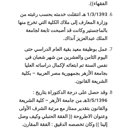
الفقهاء)).
1/3/1393 هـ انتقلت خدمته بحسب رغبته من
وزارة المعارف إلى ملاك الكلية التي تخرج منها
بالماجستير وكانت قد أصبحت تابعة لجامعة
الملك عبدالعزيز آنذاك.
عمل بوظيفة معيد بقية العام الدراسي حتى
اليوم الثامن والعشرين من شهر شعبان في
نفس السنة تم ابتعاثه لإكمال دراساته العليا
بجامعة الأزهر بجمهورية مصر العربية – بكلية
الشريعة القانون.
وقد حصل على درجة الدكتوراة بتاريخ :
3/5/1396هـ من جامعة الأزهر – كلية الشريعة
والقانون بتقدير ممتاز مع مرتبة الشرف الأولى
وعنوان الاطروحة (( الفقة الحنبلي وكيف وصل
إلينا )) وكان تخصصه الدقيق : الفقة المقارن.